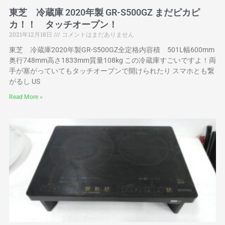
東芝 冷蔵庫 2020年製 GR-S500GZ まだピカピ
カ！！ タッチオープン！
2021年12月18日
コメントはまだありません
東芝 冷蔵庫2020年製GR-S500GZ全定格内容積 501L幅600mm
奥行748mm高さ1833mm質量108kg この冷蔵庫すごいですよ！両
手が塞がっていてもタッチオープンで開けられたり スマホとも繋
がるし US
Read More »