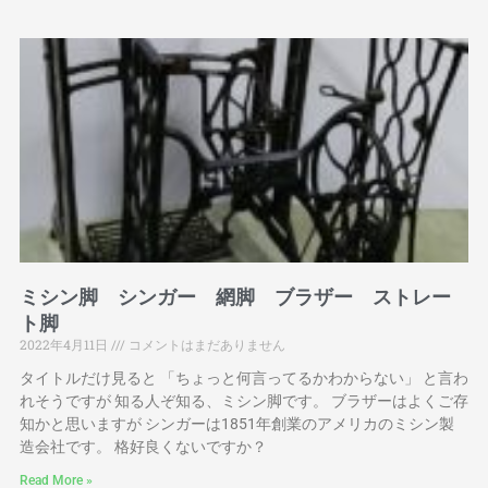
ミシン脚 シンガー 網脚 ブラザー ストレー
ト脚
2022年4月11日
コメントはまだありません
タイトルだけ見ると 「ちょっと何言ってるかわからない」 と言わ
れそうですが 知る人ぞ知る、ミシン脚です。 ブラザーはよくご存
知かと思いますが シンガーは1851年創業のアメリカのミシン製
造会社です。 格好良くないですか？
Read More »