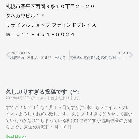
札幌市豊平区西岡３条１０丁目２－２０
タネカワビル１Ｆ
リサイクルショップ ファインドプレイス
℡：０１１－８５４－８０２４
PREVIOUS
NEXT
札幌市内 不用品・不要品 出張買取
高年式の電化製品を高価買取中！ 札幌市内近郊へ出張買取対応致します！
久しぶりすぎる投稿です（^^:
2023年1月13日
コメントはまだありません
すでに２０２３年も１月１３日ですが(^^; 本年もファインドプレ
イスをよろしくお願い致します。 久しぶりすぎてどうやって書い
ていたのか忘れてしまっている私(笑) 早速ですが 臨時休業のお知
らせです 来週の月曜日１月１６日
Read More »