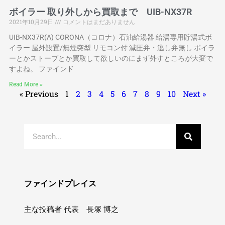
ボイラー 取り外しから買取まで UIB-NX37R
2021年10月29日
コメントはまだありません
UIB-NX37R(A) CORONA（コロナ）石油給湯器 給湯専用貯湯式ボ
イラー 屋外設置/無煙突型 リモコン付 減圧弁・逃し弁無し ボイラ
ーとかストーブとか買取して欲しいのにまず外すところが大変で
すよね。 ファインド
Read More »
« Previous
1
2
3
4
5
6
7
8
9
10
Next »
ファインドプレイス
主な投稿者 代表 長塚 博之