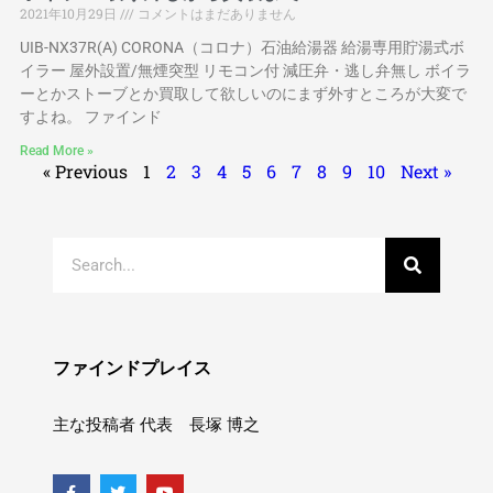
2021年10月29日
コメントはまだありません
UIB-NX37R(A) CORONA（コロナ）石油給湯器 給湯専用貯湯式ボ
イラー 屋外設置/無煙突型 リモコン付 減圧弁・逃し弁無し ボイラ
ーとかストーブとか買取して欲しいのにまず外すところが大変で
すよね。 ファインド
Read More »
« Previous
1
2
3
4
5
6
7
8
9
10
Next »
ファインドプレイス
主な投稿者 代表 長塚 博之