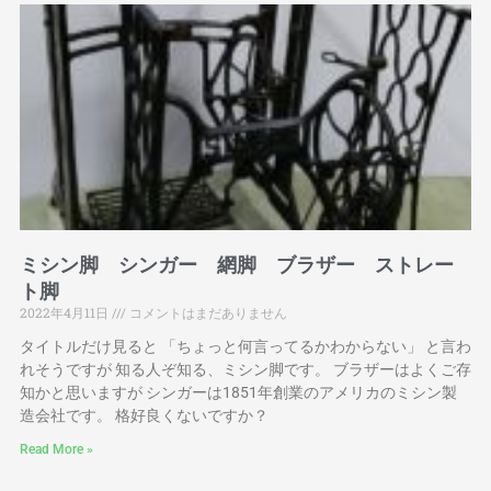
ミシン脚 シンガー 網脚 ブラザー ストレー
ト脚
2022年4月11日
コメントはまだありません
タイトルだけ見ると 「ちょっと何言ってるかわからない」 と言わ
れそうですが 知る人ぞ知る、ミシン脚です。 ブラザーはよくご存
知かと思いますが シンガーは1851年創業のアメリカのミシン製
造会社です。 格好良くないですか？
Read More »