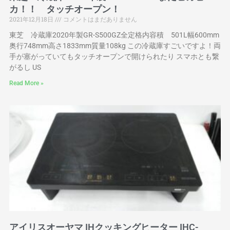
カ！！ タッチオープン！
2021年12月18日
コメントはまだありません
東芝 冷蔵庫2020年製GR-S500GZ全定格内容積 501L幅600mm
奥行748mm高さ1833mm質量108kg この冷蔵庫すごいですよ！両
手が塞がっていてもタッチオープンで開けられたり スマホとも繋
がるし US
Read More »
アイリスオーヤマ IHクッキングヒーター IHC-