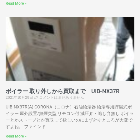
Read More »
ボイラー 取り外しから買取まで UIB-NX37R
2021年10月29日
コメントはまだありません
UIB-NX37R(A) CORONA（コロナ）石油給湯器 給湯専用貯湯式ボ
イラー 屋外設置/無煙突型 リモコン付 減圧弁・逃し弁無し ボイラ
ーとかストーブとか買取して欲しいのにまず外すところが大変で
すよね。 ファインド
Read More »