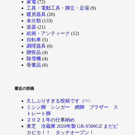
家電
(72)
工具・電動工具・脚立・足場
(9)
暖房器具
(20)
未分類
(133)
楽器
(21)
絵画・アンティーク
(12)
自転車
(5)
調理器具
(6)
贈答品
(4)
除雪機
(4)
骨董品
(6)
最近の投稿
久しぶりすぎる投稿です（^^:
ミシン脚 シンガー 網脚 ブラザー ス
トレート脚
２０２１年の仕事納め
東芝 冷蔵庫 2020年製 GR-S500GZ まだピ
カピカ！！ タッチオープン！