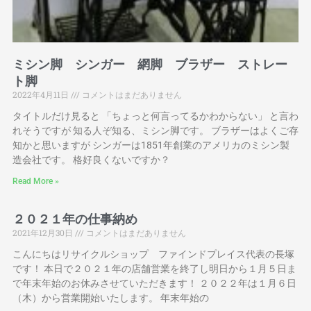
ミシン脚 シンガー 網脚 ブラザー ストレー
ト脚
2022年4月11日
コメントはまだありません
タイトルだけ見ると 「ちょっと何言ってるかわからない」 と言わ
れそうですが 知る人ぞ知る、ミシン脚です。 ブラザーはよくご存
知かと思いますが シンガーは1851年創業のアメリカのミシン製
造会社です。 格好良くないですか？
Read More »
２０２１年の仕事納め
2021年12月30日
コメントはまだありません
こんにちはリサイクルショップ ファインドプレイス代表の長塚
です！ 本日で２０２１年の店舗営業を終了し明日から１月５日ま
で年末年始のお休みさせていただきます！ ２０２２年は１月６日
（木）から営業開始いたします。 年末年始の