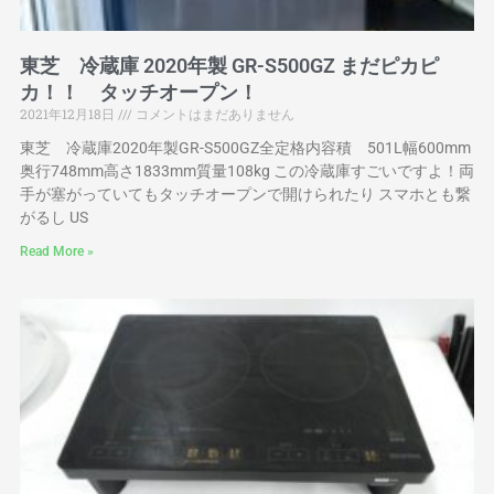
東芝 冷蔵庫 2020年製 GR-S500GZ まだピカピ
カ！！ タッチオープン！
2021年12月18日
コメントはまだありません
東芝 冷蔵庫2020年製GR-S500GZ全定格内容積 501L幅600mm
奥行748mm高さ1833mm質量108kg この冷蔵庫すごいですよ！両
手が塞がっていてもタッチオープンで開けられたり スマホとも繋
がるし US
Read More »