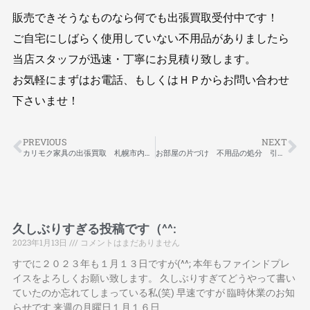
販売できそうなものなら何でも出張買取受付中です！
ご自宅にしばらく使用していない不用品がありましたら
当店スタッフが迅速・丁寧にお見積り致します。
お気軽にまずはお電話、もしくはＨＰからお問い合わせ
下さいませ！
PREVIOUS
NEXT
カリモク家具の出張買取 札幌市内近郊対応いたします！
お部屋の片づけ 不用品の処分 引取 買取 札幌市内出張対応！
久しぶりすぎる投稿です（^^:
2023年1月13日
コメントはまだありません
すでに２０２３年も１月１３日ですが(^^; 本年もファインドプレ
イスをよろしくお願い致します。 久しぶりすぎてどうやって書い
ていたのか忘れてしまっている私(笑) 早速ですが 臨時休業のお知
らせです 来週の月曜日１月１６日