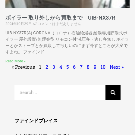
ボイラー 取り外しから買取まで UIB-NX37R
2021年10月29日
コメントはまだありません
UIB-NX37R(A) CORONA（コロナ）石油給湯器 給湯専用貯湯式ボ
イラー 屋外設置/無煙突型 リモコン付 減圧弁・逃し弁無し ボイラ
ーとかストーブとか買取して欲しいのにまず外すところが大変で
すよね。 ファインド
Read More »
« Previous
1
2
3
4
5
6
7
8
9
10
Next »
ファインドプレイス