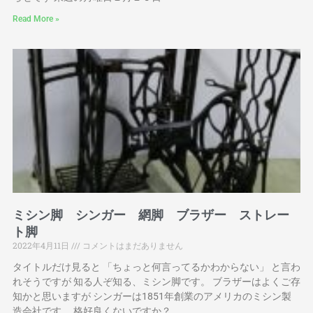
Read More »
ミシン脚 シンガー 網脚 ブラザー ストレー
ト脚
2022年4月11日
コメントはまだありません
タイトルだけ見ると 「ちょっと何言ってるかわからない」 と言わ
れそうですが 知る人ぞ知る、ミシン脚です。 ブラザーはよくご存
知かと思いますが シンガーは1851年創業のアメリカのミシン製
造会社です。 格好良くないですか？