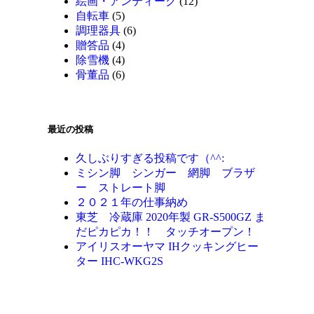
絵画・アンティーク
(12)
自転車
(5)
調理器具
(6)
贈答品
(4)
除雪機
(4)
骨董品
(6)
最近の投稿
久しぶりすぎる投稿です（^^:
ミシン脚 シンガー 網脚 ブラザ
ー ストレート脚
２０２１年の仕事納め
東芝 冷蔵庫 2020年製 GR-S500GZ ま
だピカピカ！！ タッチオープン！
アイリスオーヤマ IHクッキングヒー
ター IHC-WKG2S