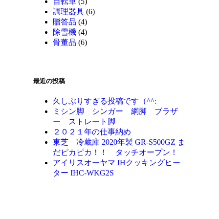
自転車
(5)
調理器具
(6)
贈答品
(4)
除雪機
(4)
骨董品
(6)
最近の投稿
久しぶりすぎる投稿です（^^:
ミシン脚 シンガー 網脚 ブラザ
ー ストレート脚
２０２１年の仕事納め
東芝 冷蔵庫 2020年製 GR-S500GZ ま
だピカピカ！！ タッチオープン！
アイリスオーヤマ IHクッキングヒー
ター IHC-WKG2S