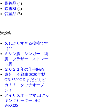
贈答品
(4)
除雪機
(4)
骨董品
(6)
近の投稿
久しぶりすぎる投稿です
（^^:
ミシン脚 シンガー 網
脚 ブラザー ストレー
ト脚
２０２１年の仕事納め
東芝 冷蔵庫 2020年製
GR-S500GZ まだピカピ
カ！！ タッチオープ
ン！
アイリスオーヤマ IHクッ
キングヒーター IHC-
WKG2S