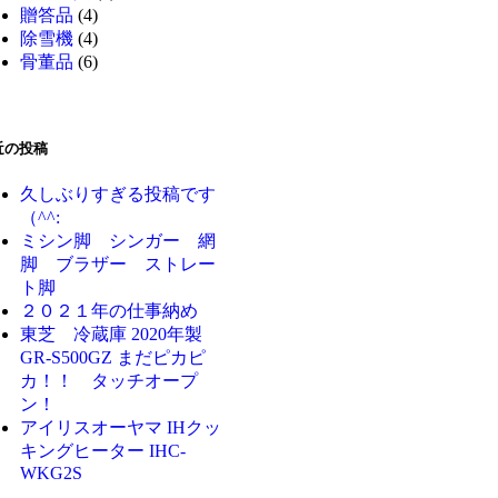
贈答品
(4)
除雪機
(4)
骨董品
(6)
近の投稿
久しぶりすぎる投稿です
（^^:
ミシン脚 シンガー 網
脚 ブラザー ストレー
ト脚
２０２１年の仕事納め
東芝 冷蔵庫 2020年製
GR-S500GZ まだピカピ
カ！！ タッチオープ
ン！
アイリスオーヤマ IHクッ
キングヒーター IHC-
WKG2S