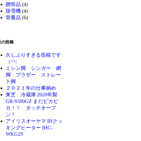
贈答品
(4)
除雪機
(4)
骨董品
(6)
近の投稿
久しぶりすぎる投稿です
（^^:
ミシン脚 シンガー 網
脚 ブラザー ストレー
ト脚
２０２１年の仕事納め
東芝 冷蔵庫 2020年製
GR-S500GZ まだピカピ
カ！！ タッチオープ
ン！
アイリスオーヤマ IHクッ
キングヒーター IHC-
WKG2S