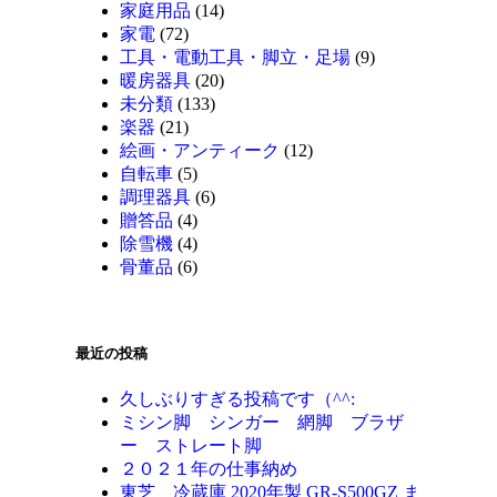
家庭用品
(14)
家電
(72)
工具・電動工具・脚立・足場
(9)
暖房器具
(20)
未分類
(133)
楽器
(21)
絵画・アンティーク
(12)
自転車
(5)
調理器具
(6)
贈答品
(4)
除雪機
(4)
骨董品
(6)
最近の投稿
久しぶりすぎる投稿です（^^:
ミシン脚 シンガー 網脚 ブラザ
ー ストレート脚
２０２１年の仕事納め
東芝 冷蔵庫 2020年製 GR-S500GZ ま