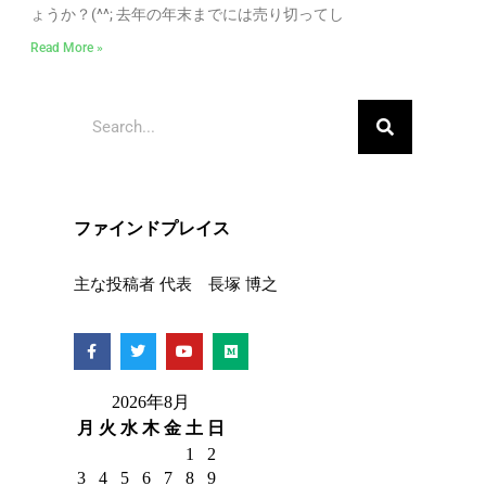
ょうか？(^^; 去年の年末までには売り切ってし
Read More »
ファインドプレイス
主な投稿者 代表 長塚 博之
2026年8月
月
火
水
木
金
土
日
1
2
3
4
5
6
7
8
9