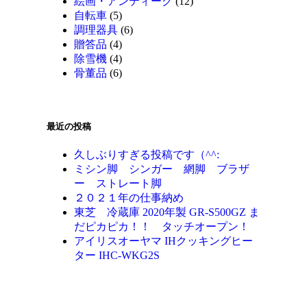
絵画・アンティーク
(12)
自転車
(5)
調理器具
(6)
贈答品
(4)
除雪機
(4)
骨董品
(6)
最近の投稿
久しぶりすぎる投稿です（^^:
ミシン脚 シンガー 網脚 ブラザ
ー ストレート脚
２０２１年の仕事納め
東芝 冷蔵庫 2020年製 GR-S500GZ ま
だピカピカ！！ タッチオープン！
アイリスオーヤマ IHクッキングヒー
ター IHC-WKG2S