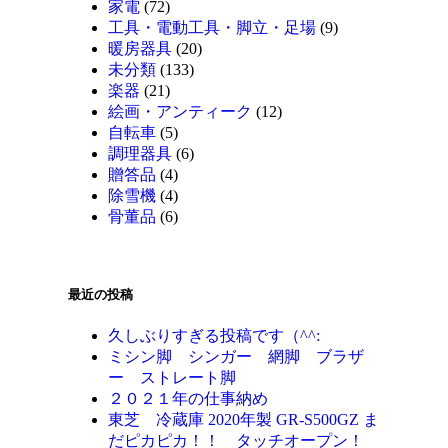
家電
(72)
工具・電動工具・脚立・足場
(9)
暖房器具
(20)
未分類
(133)
楽器
(21)
絵画・アンティーク
(12)
自転車
(5)
調理器具
(6)
贈答品
(4)
除雪機
(4)
骨董品
(6)
最近の投稿
久しぶりすぎる投稿です（^^:
ミシン脚 シンガー 網脚 ブラザ
ー ストレート脚
２０２１年の仕事納め
東芝 冷蔵庫 2020年製 GR-S500GZ ま
だピカピカ！！ タッチオープン！