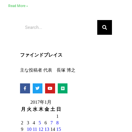
Read More »
ファインドプレイス
主な投稿者 代表 長塚 博之
2017年1月
月
火
水
木
金
土
日
1
2
3
4
5
6
7
8
9
10
11
12
13
14
15