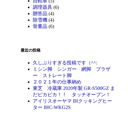
自転車
(5)
調理器具
(6)
贈答品
(4)
除雪機
(4)
骨董品
(6)
最近の投稿
久しぶりすぎる投稿です（^^:
ミシン脚 シンガー 網脚 ブラザ
ー ストレート脚
２０２１年の仕事納め
東芝 冷蔵庫 2020年製 GR-S500GZ ま
だピカピカ！！ タッチオープン！
アイリスオーヤマ IHクッキングヒー
ター IHC-WKG2S